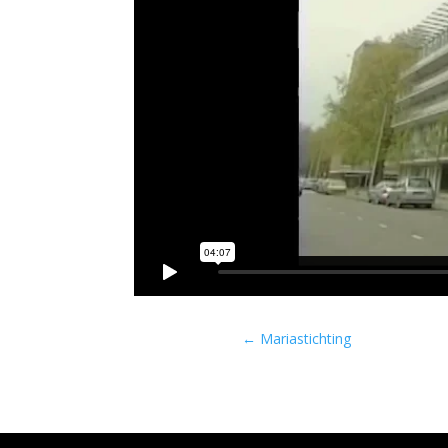
←
Mariastichting