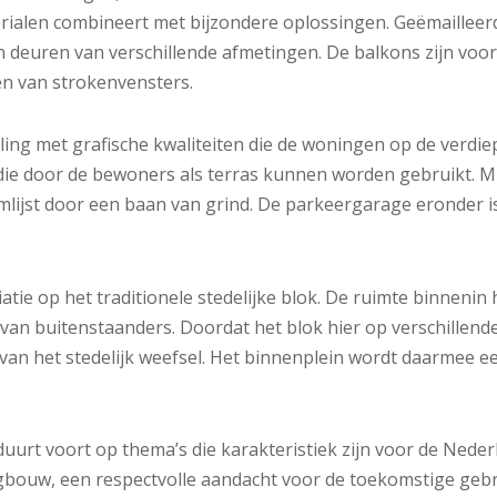
erialen combineert met bijzondere oplossingen. Geëmaillee
deuren van verschillende afmetingen. De balkons zijn voorzi
n van strokenvensters.
ng met grafische kwaliteiten die de woningen op de verdiep
die door de bewoners als terras kunnen worden gebruikt. Mi
lijst door een baan van grind. De parkeergarage eronder is
ie op het traditionele stedelijke blok. De ruimte binneni
van buitenstaanders. Doordat het blok hier op verschillen
 van het stedelijk weefsel. Het binnenplein wordt daarmee ee
duurt voort op thema’s die karakteristiek zijn voor de Nede
gbouw, een respectvolle aandacht voor de toekomstige gebru