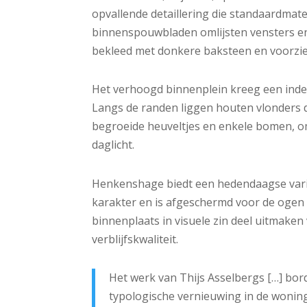
opvallende detaillering die standaardmat
binnenspouwbladen omlijsten vensters en 
bekleed met donkere baksteen en voorzie
Het verhoogd binnenplein kreeg een indeli
Langs de randen liggen houten vlonders 
begroeide heuveltjes en enkele bomen, om
daglicht.
Henkenshage biedt een hedendaagse variat
karakter en is afgeschermd voor de ogen 
binnenplaats in visuele zin deel uitmaken
verblijfskwaliteit.
Het werk van Thijs Asselbergs […] bor
typologische vernieuwing in de wonin