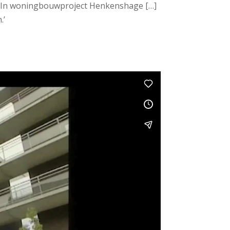
. In woningbouwproject Henkenshage […]
.’