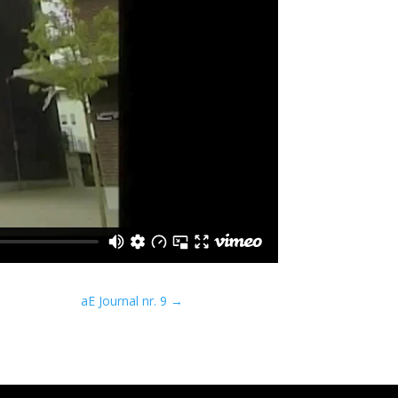
aE Journal nr. 9
→