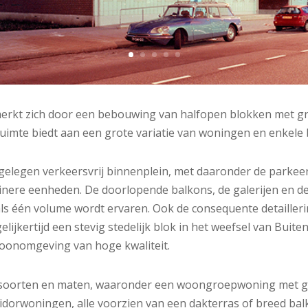
erkt zich door een bebouwing van halfopen blokken met gro
imte biedt aan een grote variatie van woningen en enkele b
gelegen verkeersvrij binnenplein, met daaronder de parkee
inere eenheden. De doorlopende balkons, de galerijen en de
als één volume wordt ervaren. Ook de consequente detailler
elijkertijd een stevig stedelijk blok in het weefsel van Bui
woonomgeving van hoge kwaliteit.
lei soorten en maten, waaronder een woongroepwoning met 
rridorwoningen, alle voorzien van een dakterras of breed ba