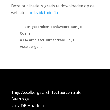
Deze publicatie is gratis te downloaden op de
website
books.bk.tudelft.nl
.
←
Een gesproken dankwoord aan Jo
Coenen
aTA/ architectuurcentrale Thijs
Asselbergs
→
Thijs Asselbergs architectuurcentrale
Baan 25a
2012 DB Haarlem