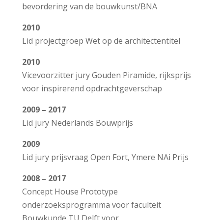
bevordering van de bouwkunst/BNA
2010
Lid projectgroep Wet op de architectentitel
2010
V
icevoorzitter jury Gouden Piramide, rijksprijs
voor inspirerend opdrachtgeverschap
2009 – 2017
L
id jury Nederlands Bouwprijs
2009
L
id jury prijsvraag Open Fort, Ymere NAi P
rijs
2008 – 2017
Concept House Prototype
onderzoeksprogramma voor faculteit
Bouwkunde TU Delft voor