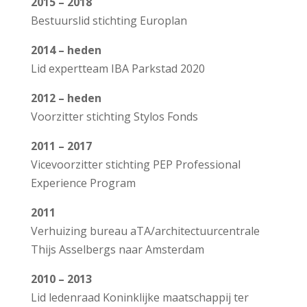
2015 – 2018
B
estuurslid stichting Europlan
2014 – heden
L
id expertteam IBA Parkstad 2020
2012 – heden
V
oorzitter stichting Stylos Fonds
2011 – 2017
V
icevoorzitter stichting PEP Professional
Experience Program
2011
V
erhuizing bureau aTA/architectuurcentrale
Thijs Asselbergs naar Amsterdam
2010 – 2013
L
id ledenraad Koninklijke maatschappij ter