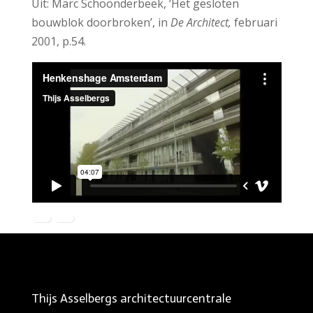
Uit: Marc Schoonderbeek, ‘Het gesloten
bouwblok doorbroken’, in
De Architect,
februari
2001, p.54.
Thijs Asselbergs architectuurcentrale