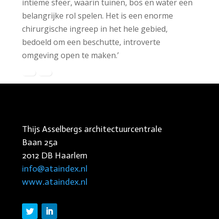
intieme sfeer, waarin tuinen, bos en water een
belangrijke rol spelen. Het is een enorme
chirurgische ingreep in het hele gebied,
bedoeld om een beschutte, introverte
omgeving open te maken.’
Thijs Asselbergs architectuurcentrale
Baan 25a
2012 DB Haarlem
info@ataindex.nl
www.ataindex.nl