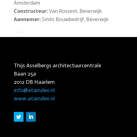
Amsterdam
Constructeur:
Van Rossem, Beverwijk
Aannemer:
Smits Bouwbedrijf, Beverwijk
Thijs Asselbergs architectuurcentrale
Baan 25a
2012 DB Haarlem
info@ataindex.nl
www.ataindex.nl