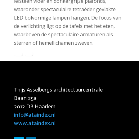
leisteen vloer en donkergrijze plafonds,
waaronder spectaculaire tetraëder gevlakte
LED bolvormige lampen hangen. De focus van
de verlichting ligt op de tafels met het eten,
waarboven de spectaculaire armaturen als
sterren of hemellichamen zweven.
Thijs Asselbergs architectuurcentrale
Baan 25a
2012 DB Haarlem
info@ataindex.nl
www.ataindex.nl