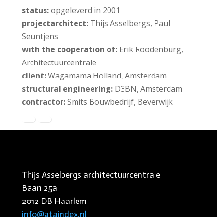
status:
opgeleverd in 2001
projectarchitect:
Thijs Asselbergs, Paul
Seuntjens
with the cooperation of:
Erik Roodenburg,
Architectuurcentrale
client:
Wagamama Holland, Amsterdam
structural engineering:
D3BN, Amsterdam
contractor:
Smits Bouwbedrijf, Beverwijk
Thijs Asselbergs architectuurcentrale
Baan 25a
2012 DB Haarlem
info@ataindex.nl