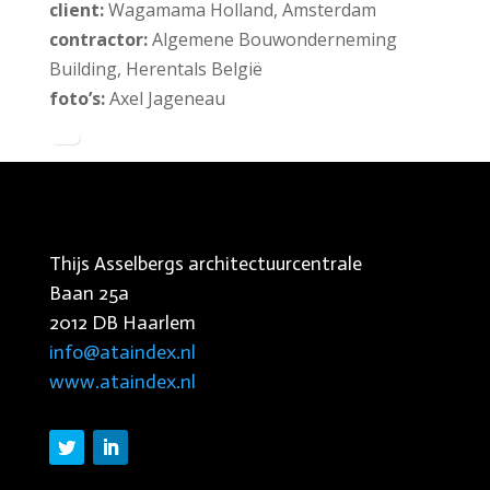
client:
Wagamama Holland, Amsterdam
contractor:
Algemene Bouwonderneming
Building, Herentals België
foto’s:
Axel Jageneau
Thijs Asselbergs architectuurcentrale
Baan 25a
2012 DB Haarlem
info@ataindex.nl
www.ataindex.nl