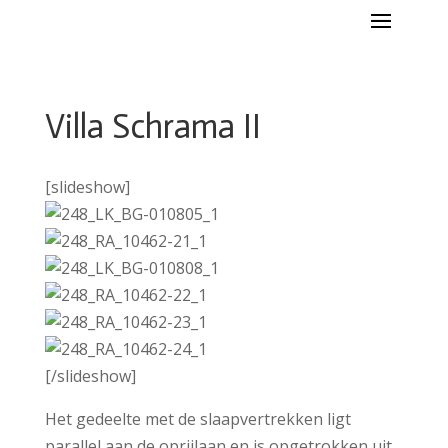
Villa Schrama II
[slideshow]
[/slideshow]
Het gedeelte met de slaapvertrekken ligt
parallel aan de oprijlaan en is opgetrokken uit