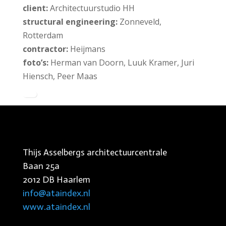
client:
Architectuurstudio HH
structural engineering:
Zonneveld,
Rotterdam
contractor:
Heijmans
foto’s:
Herman van Doorn, Luuk Kramer, Juri
Hiensch, Peer Maas
Thijs Asselbergs architectuurcentrale
Baan 25a
2012 DB Haarlem
info@ataindex.nl
www.ataindex.nl